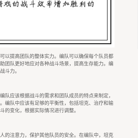
可以提高团队的整体实力。编队可以确保每个队员都
助团队更好地应对各种战斗场景，提高生存能力。编
战斗力。
编队应该根据战斗的需求和团队成员的特点来制定，
。编队中应该有足够的平衡性，包括坦克、治疗和输
斗的变化，根据实际情况进行调整。
人的注意力，保护其他队员的安全。在编队中，坦克