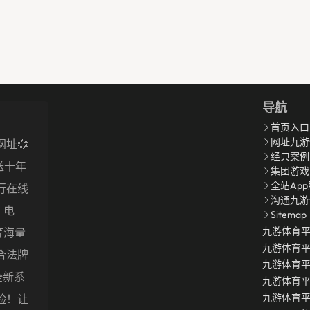
导航
首页入口
网址九游
址💞
经典案例
即送十年
集团游戏
全站ap
行在线
沟通九游
、电
Sitemap
九游体育平
等海量
九游体育平
合法牌
九游体育平
全新系
九游体育平
九游体育平
验！让