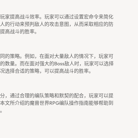
玩家提高战斗效率。玩家可以通过设置宏命令来简化
人的行动来预判敌人的攻击意图，从而采取相应的防
提高战斗的胜率。
同的策略。例如，在面对大量敌人的情况下，玩家可
的数量。而在面对强大的boss敌人时，玩家可以选择
况选择合适的策略，可以提高战斗的胜率。
部分，通过合理的编队策略和默契的配合，玩家可以提
本文所介绍的魔兽世界RPG编队操作指南能够帮助到
。