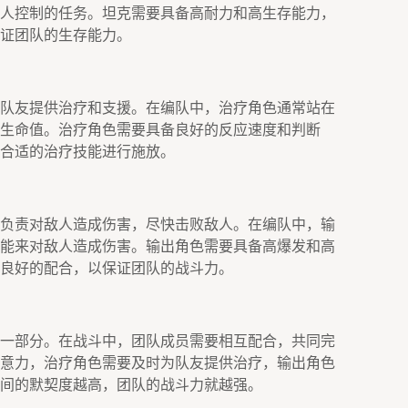
人控制的任务。坦克需要具备高耐力和高生存能力，
证团队的生存能力。
队友提供治疗和支援。在编队中，治疗角色通常站在
生命值。治疗角色需要具备良好的反应速度和判断
合适的治疗技能进行施放。
负责对敌人造成伤害，尽快击败敌人。在编队中，输
能来对敌人造成伤害。输出角色需要具备高爆发和高
良好的配合，以保证团队的战斗力。
一部分。在战斗中，团队成员需要相互配合，共同完
意力，治疗角色需要及时为队友提供治疗，输出角色
间的默契度越高，团队的战斗力就越强。