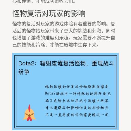
心和谨慎，才能成功击败它们。
怪物复活对玩家的影响
怪物的复活对玩家的游戏体验有着重要的影响。复
活后的怪物给玩家带来了更大的挑战和刺激，同时
也增加了游戏的难度和乐趣。玩家需要不断提升自
己的技能和策略，才能在废墟中生存下来。