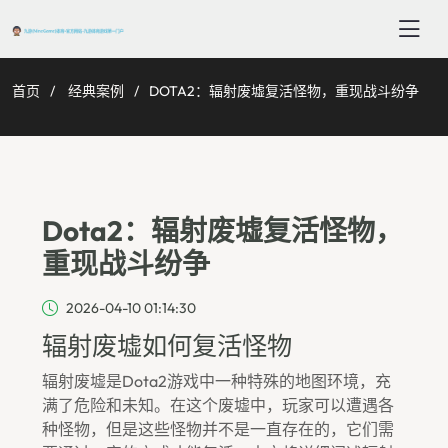
首页
经典案例
DOTA2：辐射废墟复活怪物，重现战斗纷争
Dota2：辐射废墟复活怪物，
重现战斗纷争
2026-04-10 01:14:30
辐射废墟如何复活怪物
辐射废墟是Dota2游戏中一种特殊的地图环境，充
满了危险和未知。在这个废墟中，玩家可以遭遇各
种怪物，但是这些怪物并不是一直存在的，它们需