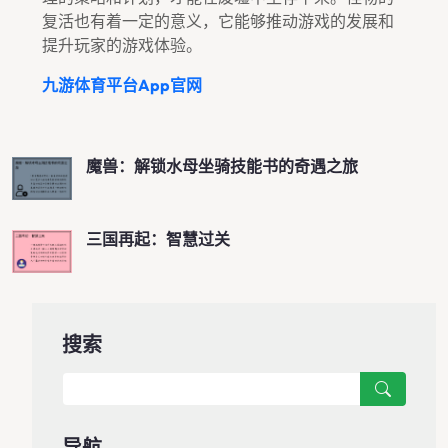
复活也有着一定的意义，它能够推动游戏的发展和
提升玩家的游戏体验。
九游体育平台app官网
魔兽：解锁水母坐骑技能书的奇遇之旅
三国再起：智慧过关
搜索
导航